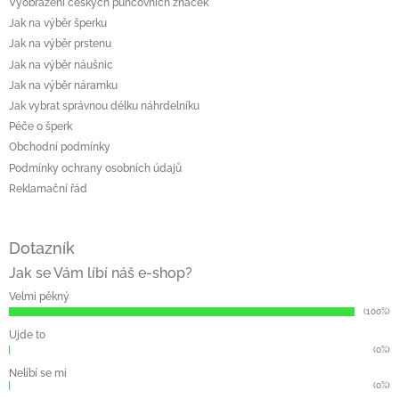
Vyobrazení českých puncovních značek
Jak na výběr šperku
Jak na výběr prstenu
Jak na výběr náušnic
Jak na výběr náramku
Jak vybrat správnou délku náhrdelníku
Péče o šperk
Obchodní podmínky
Podmínky ochrany osobních údajů
Reklamační řád
Dotazník
Jak se Vám líbí náš e-shop?
Velmi pěkný
(100%)
Ujde to
(0%)
Nelíbí se mi
(0%)