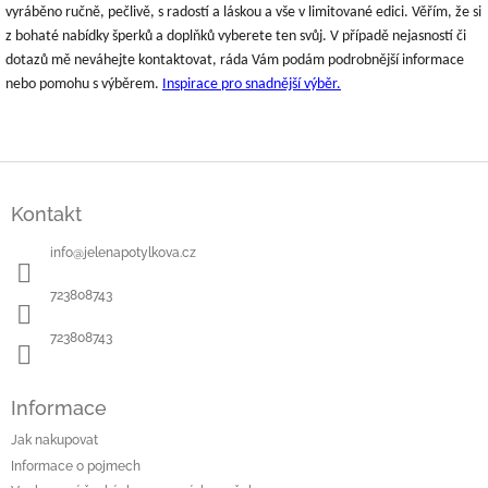
vyráběno ručně, pečlivě, s radostí a láskou a vše v limitované edici. Věřím, že si
z bohaté nabídky šperků a doplňků vyberete ten svůj. V případě nejasností či
dotazů mě neváhejte kontaktovat, ráda Vám podám podrobnější informace
nebo pomohu s výběrem.
I
nspirace pro snadnější
výběr.
Z
á
Kontakt
p
a
info
@
jelenapotylkova.cz
t
í
723808743
723808743
Informace
Jak nakupovat
Informace o pojmech