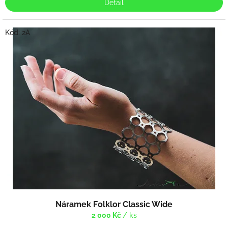
Detail
Kód:
2A
Náramek Folklor Classic Wide
2 000 Kč
/ ks