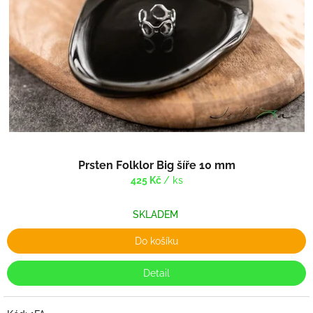
Prsten Folklor Big šíře 10 mm
425 Kč
/ ks
SKLADEM
Do košíku
Detail