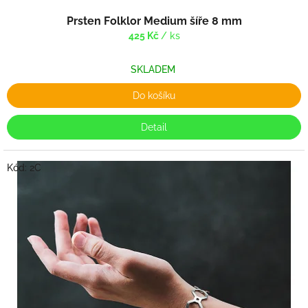
o
d
Prsten Folklor Medium šíře 8 mm
ě
425 Kč
/ ks
SKLADEM
Do košíku
Detail
Kód:
2C