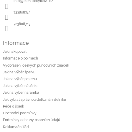
info
@
jelenapotylkova.cz
t
í
723808743
723808743
Informace
Jak nakupovat
Informace o pojmech
Vyobrazení českých puncovních značek
Jak na výběr šperku
Jak na výběr prstenu
Jak na výběr náušnic
Jak na výběr náramku
Jak vybrat správnou délku náhrdelníku
Péče o šperk
Obchodní podmínky
Podmínky ochrany osobních údajů
Reklamační řád