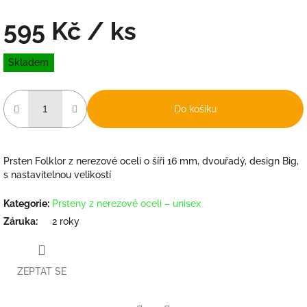
595 Kč
/ ks
Měrná
Skladem
cena:
Do košíku
Prsten Folklor z nerezové oceli o šíři 16 mm, dvouřadý, design Big,
s nastavitelnou velikostí
Kategorie
:
Prsteny z nerezové oceli – unisex
Záruka
:
2 roky
ZEPTAT SE