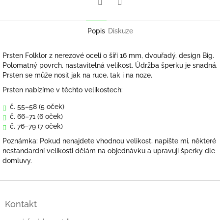
Twitter
Facebook
Popis
Diskuze
Prsten Folklor z nerezové oceli o šíři 16 mm, dvouřadý, design Big.
Polomatný povrch, nastavitelná velikost. Údržba šperku je snadná.
Prsten se může nosit jak na ruce, tak i na noze.
Prsten nabízíme v těchto velikostech:
č. 55–58 (5 oček)
č. 66–71 (6 oček)
č. 76–79 (7 oček)
Poznámka: Pokud nenajdete vhodnou velikost, napište mi, některé
nestandardní velikosti dělám na objednávku a upravuji šperky dle
domluvy.
Z
á
Kontakt
p
a