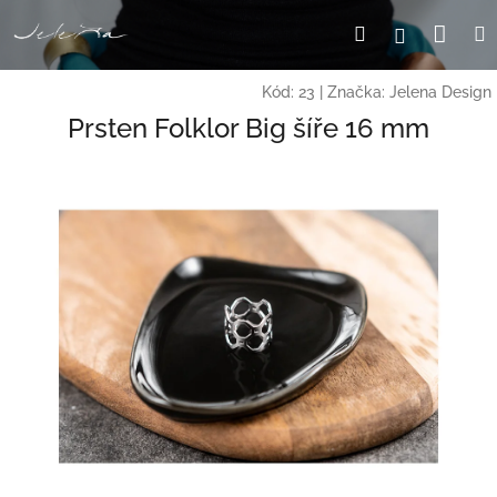
Přejít
Nák
Hledat
Přihlášení
na
obsah
koší
Kód:
23
|
Značka:
Jelena Design
Prsten Folklor Big šíře 16 mm