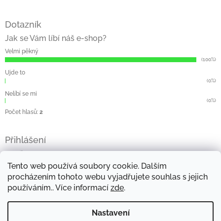
Dotazník
Jak se Vám líbí náš e-shop?
Velmi pěkný
(100%)
Ujde to
(0%)
Nelíbí se mi
(0%)
Počet hlasů:
2
Přihlášení
E-mail
Tento web používá soubory cookie. Dalším
Heslo
procházením tohoto webu vyjadřujete souhlas s jejich
používáním.. Více informací
zde
.
Přihlásit se
Nová registrace
Zapomenuté heslo
Nastavení