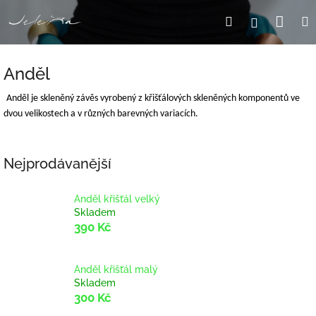
Přejít
Nák
Hledat
Přihlášení
na
obsah
koší
Anděl
Anděl je skleněný závěs vyrobený z křišťálových skleněných komponentů ve
dvou velikostech a v různých barevných variacích.
Nejprodávanější
Anděl křišťál velký
Skladem
390 Kč
Anděl křišťál malý
Skladem
300 Kč