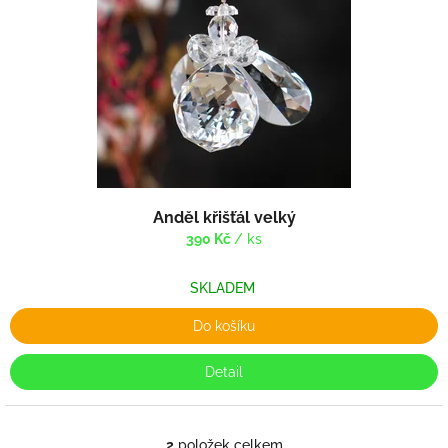
Anděl křišťál velký
390 Kč
/ ks
SKLADEM
Do košíku
Detail
2
položek celkem