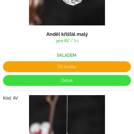
t
ů
Anděl křišťál malý
300 Kč
/ ks
SKLADEM
Do košíku
Detail
Kód:
AV