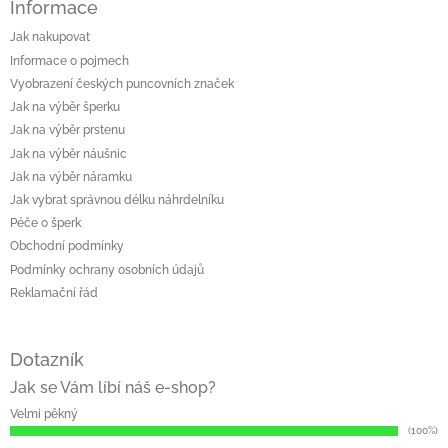
Informace
p
i
Jak nakupovat
s
Informace o pojmech
u
Vyobrazení českých puncovních značek
Jak na výběr šperku
Jak na výběr prstenu
Jak na výběr náušnic
Jak na výběr náramku
Jak vybrat správnou délku náhrdelníku
Péče o šperk
Obchodní podmínky
Podmínky ochrany osobních údajů
Reklamační řád
Dotazník
Jak se Vám líbí náš e-shop?
Velmi pěkný
(100%)