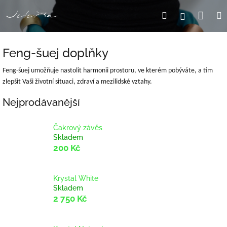
Přejít
Nák
Hledat
Přihlášení
na
obsah
koší
Feng-šuej doplňky
Feng-šuej umožňuje nastolit harmonii prostoru, ve kterém pobýváte, a tím
zlepšit Vaši životní situaci, zdraví a mezilidské vztahy.
Nejprodávanější
Čakrový závěs
Skladem
200 Kč
Krystal White
Skladem
2 750 Kč