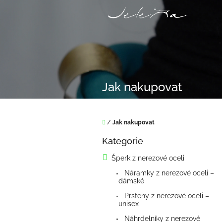
Přejít
na
obsah
Jak nakupovat
Domů
/
Jak nakupovat
P
Kategorie
o
Přeskočit
kategorie
s
Šperk z nerezové oceli
t
Náramky z nerezové oceli –
r
dámské
a
n
Prsteny z nerezové oceli –
unisex
n
í
Náhrdelníky z nerezové