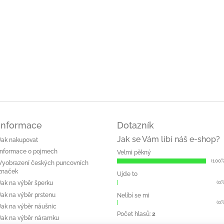
Informace
Dotazník
Jak se Vám líbí náš e-shop?
Jak nakupovat
Informace o pojmech
Velmi pěkný
(100%
Vyobrazení českých puncovních
značek
Ujde to
(0%
Jak na výběr šperku
Jak na výběr prstenu
Nelíbí se mi
(0%
Jak na výběr náušnic
Počet hlasů:
2
Jak na výběr náramku