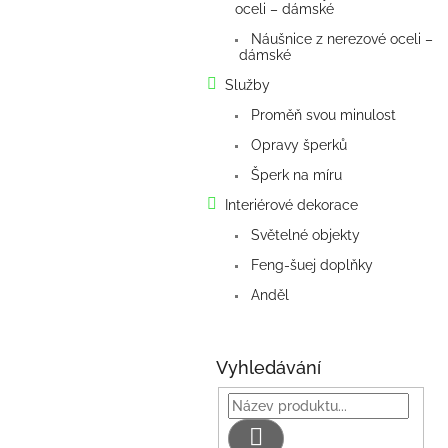
oceli – dámské
p
a
Náušnice z nerezové oceli –
dámské
n
e
Služby
l
Proměň svou minulost
Opravy šperků
Šperk na míru
Interiérové dekorace
Světelné objekty
Feng-šuej doplňky
Anděl
Vyhledávání
Hledat