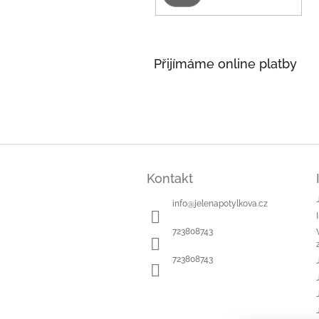
Přijímáme online platby
Z
á
Kontakt
p
a
info
@
jelenapotylkova.cz
t
í
723808743
723808743