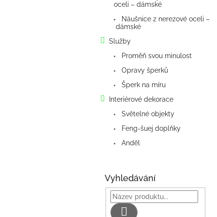
oceli – dámské
p
a
Náušnice z nerezové oceli –
dámské
n
e
Služby
l
Proměň svou minulost
Opravy šperků
Šperk na míru
Interiérové dekorace
Světelné objekty
Feng-šuej doplňky
Anděl
Vyhledávání
Hledat