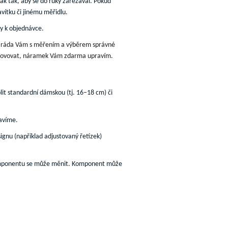
však tak, aby se do ruky zařezával. Pokud
vítku či jinému měřidlu.
ky k objednávce.
, ráda Vám s měřením a výběrem správné
hovovat
,
náramek
Vám zdarma upravím
.
it standardní dámskou (tj. 16–18 cm) či
avíme.
gnu (například adjustovaný řetízek)
mponentu se může měnit
.
Komponent
může