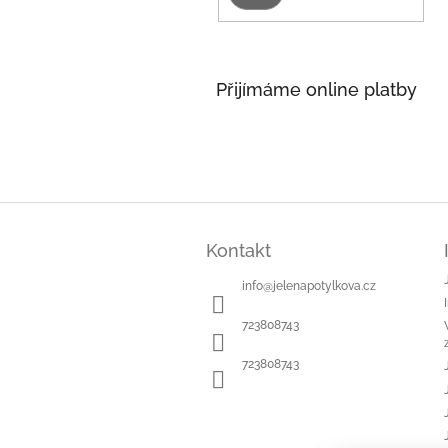
Přijímáme online platby
Z
á
Kontakt
p
a
info
@
jelenapotylkova.cz
t
í
723808743
723808743