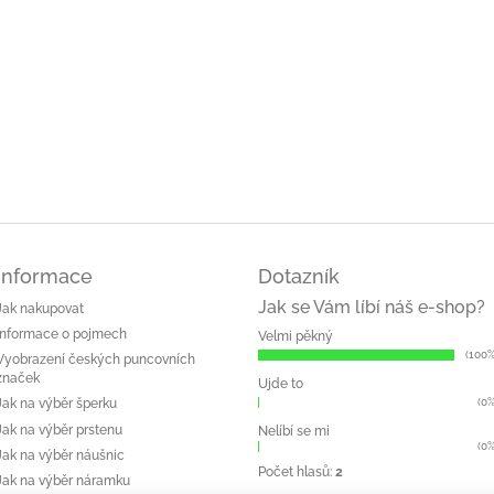
Informace
Dotazník
Jak se Vám líbí náš e-shop?
Jak nakupovat
Informace o pojmech
Velmi pěkný
(100%
Vyobrazení českých puncovních
značek
Ujde to
(0%
Jak na výběr šperku
Jak na výběr prstenu
Nelíbí se mi
(0%
Jak na výběr náušnic
Počet hlasů:
2
Jak na výběr náramku