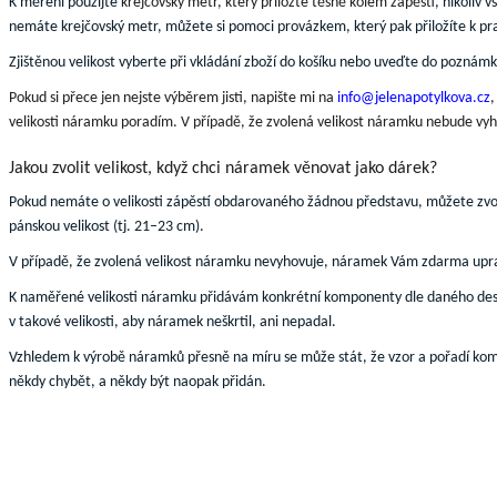
K měření použijte
krejčovský metr, který
přiložte těsně kolem zápěstí
, nikoliv 
nemáte krejčovský metr, můžete si pomoci provázkem, který pak přiložíte k pra
Zjištěnou velikost vyberte při vkládání zboží do košíku nebo uveďte do poznám
Pokud si přece jen nejste výběrem jisti,
napište mi
na
info@jelenapotylkova.cz
velikosti náramku
poradím.
V případě, že zvolená velikost náramku nebude vy
Jakou zvolit velikost, když chci náramek věnovat jako dárek?
Pokud nemáte o velikosti zápěstí obdarovaného žádnou představu, můžete zvol
pánskou velikost (tj. 21–23 cm).
V případě, že zvolená velikost náramku
nevyhovuje
,
náramek
Vám zdarma
upr
K naměřené velikosti náramku přidávám konkrétní komponenty dle daného desi
v takové velikosti, aby
náramek neškrtil
, ani
nepadal
.
Vzhledem k výrobě náramků přesně na míru se může stát, že
vzor a pořadí ko
někdy chybět,
a někdy být naopak přidán.