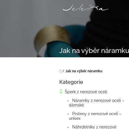
Přejít
na
obsah
Jak na výběr náramk
Domů
/
Jak na výběr náramku
P
Kategorie
o
Přeskočit
kategorie
s
Šperk z nerezové oceli
t
Náramky z nerezové oceli –
r
dámské
a
n
Prsteny z nerezové oceli –
unisex
n
í
Náhrdelníky z nerezové