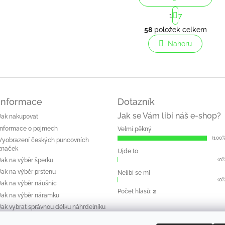
S
1
7
t
O
r
58
položek celkem
v
á
l
Nahoru
n
á
k
o
d
v
a
á
c
n
í
í
p
Informace
Dotazník
r
Jak se Vám líbí náš e-shop?
Jak nakupovat
v
k
Informace o pojmech
Velmi pěkný
y
(100%
Vyobrazení českých puncovních
v
značek
Ujde to
ý
(0%
Jak na výběr šperku
p
Jak na výběr prstenu
Nelíbí se mi
i
(0%
Jak na výběr náušnic
s
Počet hlasů:
2
u
Jak na výběr náramku
Jak vybrat správnou délku náhrdelníku
Péče o šperk