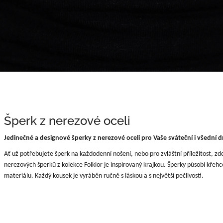
Šperk z nerezové oceli
Jedinečné a designové šperky z nerezové oceli pro Vaše sváteční i všední 
Ať už potřebujete šperk na každodenní nošení, nebo pro zvláštní příležitost, zd
nerezových šperků z kolekce Folklor je inspirovaný krajkou. Šperky působí křehc
materiálu. Každý kousek je vyráběn ručně s láskou a s největší pečlivostí.