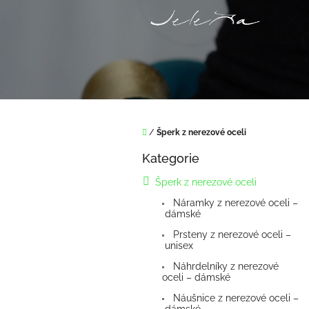
Přejít
na
obsah
Domů
/
Šperk z nerezové oceli
P
Kategorie
o
Přeskočit
kategorie
s
Šperk z nerezové oceli
t
Náramky z nerezové oceli –
r
dámské
a
n
Prsteny z nerezové oceli –
unisex
n
í
Náhrdelníky z nerezové
oceli – dámské
p
a
Náušnice z nerezové oceli –