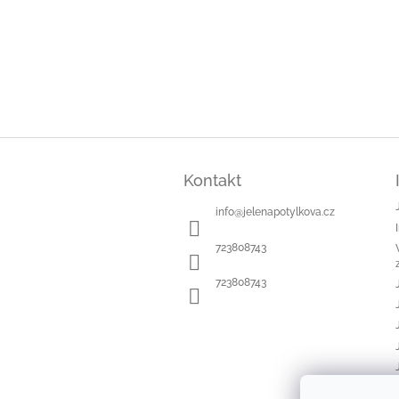
Z
á
Kontakt
p
a
info
@
jelenapotylkova.cz
t
í
723808743
723808743