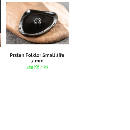
Prsten Folklor Small šíře
7 mm
425 Kč
/ ks