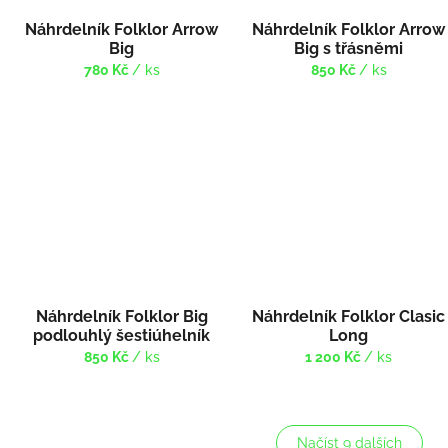
Náhrdelník Folklor Arrow
Náhrdelník Folklor Arrow
Big
Big s třásněmi
780 Kč
/ ks
850 Kč
/ ks
Náhrdelník Folklor Big
Náhrdelník Folklor Clasic
podlouhlý šestiúhelník
Long
s třásněmi
850 Kč
/ ks
1 200 Kč
/ ks
Načíst 9 dalších