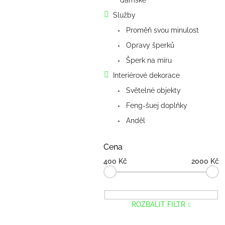
dámské
n
e
Služby
l
Proměň svou minulost
Opravy šperků
Šperk na míru
Interiérové dekorace
Světelné objekty
Feng-šuej doplňky
Anděl
Cena
400
Kč
2000
Kč
ROZBALIT FILTR