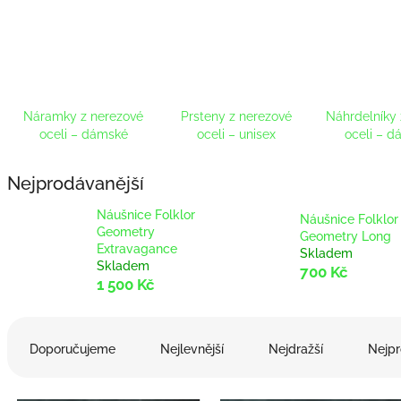
Náramky z nerezové
Prsteny z nerezové
Náhrdelníky 
oceli – dámské
oceli – unisex
oceli – 
Nejprodávanější
Náušnice Folklor
Náušnice Folklor
Geometry
Geometry Long
Extravagance
Skladem
Skladem
700 Kč
1 500 Kč
Ř
a
Doporučujeme
Nejlevnější
Nejdražší
Nejpr
z
e