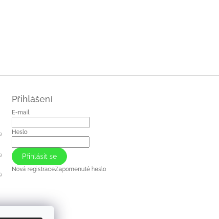
Přihlášení
E-mail
Heslo
)
)
Přihlásit se
Nová registrace
Zapomenuté heslo
)