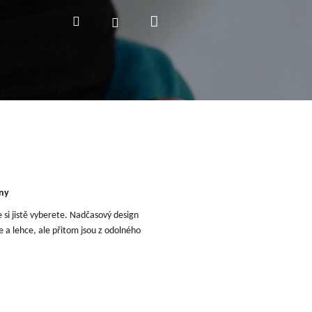
Nákupní
Hledat
Přihlášení
košík
dny
e si jistě vyberete. Nadčasový design
e a lehce, ale přitom jsou z odolného