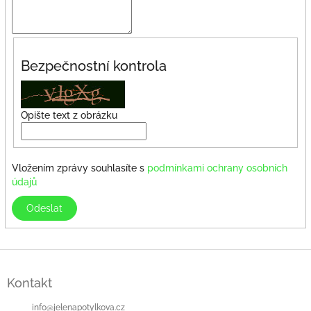
Bezpečnostní kontrola
Opište text z obrázku
Vložením zprávy souhlasíte s
podmínkami ochrany osobních
údajů
Odeslat
Z
á
Kontakt
p
a
info
@
jelenapotylkova.cz