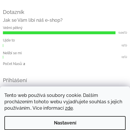
Dotazník
Jak se Vám líbí náš e-shop?
Velmi pěkný
(100%)
Ujde to
(0%)
Nelíbí se mi
(0%)
Počet hlasů:
2
Přihlášení
E-mail
Tento web používá soubory cookie. Dalším
Heslo
procházením tohoto webu vyjadřujete souhlas s jejich
používáním.. Více informací
zde
.
Přihlásit se
Nová registrace
Zapomenuté heslo
Nastavení