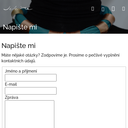
Přejít
Nák
Hledat
Přihlášení
na
obsah
koší
Napište mi
Napište mi
Máte nějaké otázky? Zodpovíme je. Prosíme o pečlivé vyplnění
kontaktních údajů.
Jméno a příjmení
E-mail
Zpráva