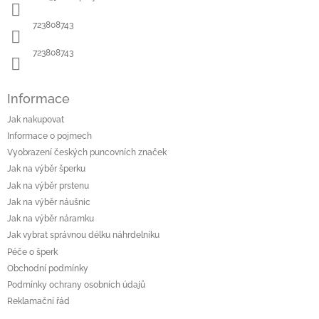
t
í
723808743
723808743
Informace
Jak nakupovat
Informace o pojmech
Vyobrazení českých puncovních značek
Jak na výběr šperku
Jak na výběr prstenu
Jak na výběr náušnic
Jak na výběr náramku
Jak vybrat správnou délku náhrdelníku
Péče o šperk
Obchodní podmínky
Podmínky ochrany osobních údajů
Reklamační řád