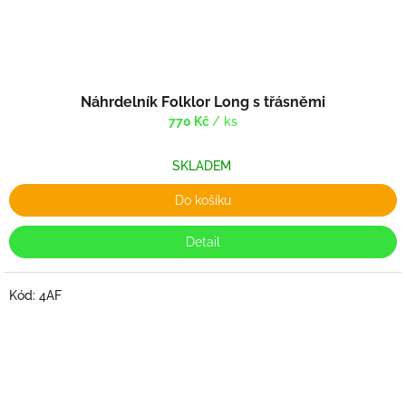
Náhrdelník Folklor Long s třásněmi
770 Kč
/ ks
SKLADEM
Do košíku
Detail
Kód:
4AF