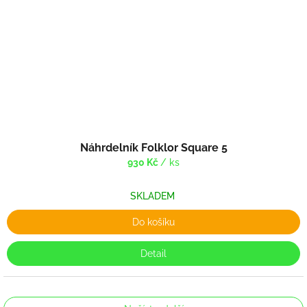
Náhrdelník Folklor Square 5
930 Kč
/ ks
SKLADEM
Do košíku
Detail