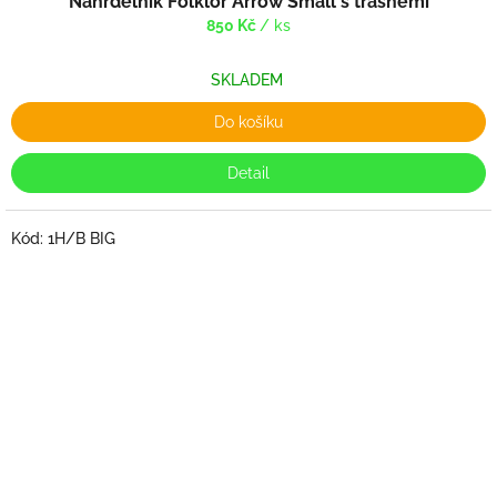
Náhrdelník Folklor Arrow Small s třásněmi
850 Kč
/ ks
SKLADEM
Do košíku
Detail
Kód:
1H/B BIG