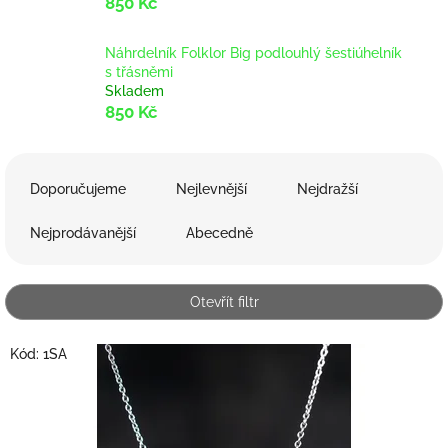
850 Kč
Náhrdelník Folklor Big podlouhlý šestiúhelník
s třásněmi
Skladem
850 Kč
Ř
a
Doporučujeme
Nejlevnější
Nejdražší
z
e
Nejprodávanější
Abecedně
n
í
p
Otevřít filtr
r
o
V
Kód:
1SA
d
ý
u
p
k
i
t
s