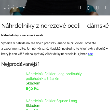
Přejít
Nák
Hledat
Přihlášení
na
obsah
koší
Náhrdelníky z nerezové oceli – dámské
Náhrdelníky z nerezové oceli
Vyberte si náhrdelník dle svých představ, anebo se při výběru odvažte
a experimentujte. Jemné, výrazné, klasické, nevšední, ke krku i extra dlouhé –
který je ten
Váš? Jak
na správný výběr délky náhrdelníku zjistíte
zde
Nejprodávanější
Náhrdelník Folklor Long podlouhlý
pětiúhelník s třásněmi
Skladem
850 Kč
Náhrdelník Folklor Square Long
Skladem