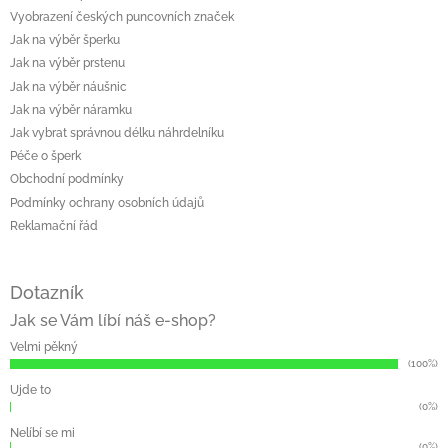
Vyobrazení českých puncovních značek
Jak na výběr šperku
Jak na výběr prstenu
Jak na výběr náušnic
Jak na výběr náramku
Jak vybrat správnou délku náhrdelníku
Péče o šperk
Obchodní podmínky
Podmínky ochrany osobních údajů
Reklamační řád
Dotazník
Jak se Vám líbí náš e-shop?
Velmi pěkný
(100%)
Ujde to
(0%)
Nelíbí se mi
(0%)