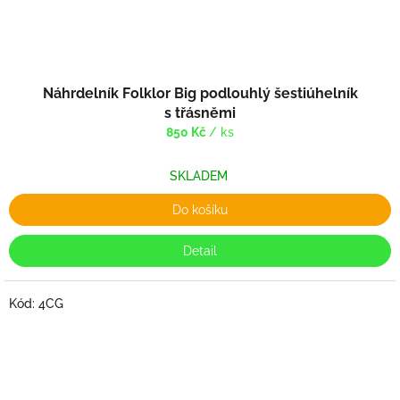
Náhrdelník Folklor Big podlouhlý šestiúhelník
s třásněmi
850 Kč
/ ks
SKLADEM
Do košíku
Detail
Kód:
4CG