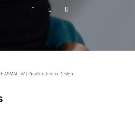
Nákupní
Hledat
Přihlášení
košík
d:
ASMALLW
|
Značka:
Jelena Design
s