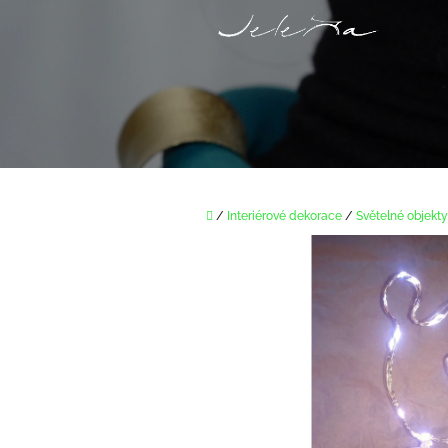
Přejít
na
obsah
Domů
/
Interiérové dekorace
/
Světelné objekty