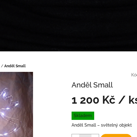
/
Anděl Small
Kó
Anděl Small
1 200 Kč
/ k
Měrná
Skladem
cena:
Anděl Small – světelný objekt