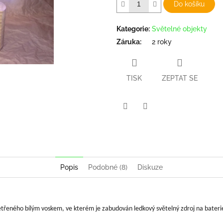
Do košíku
Kategorie
:
Světelné objekty
Záruka
:
2 roky
TISK
ZEPTAT SE
Twitter
Facebook
Popis
Podobné (8)
Diskuze
třeného bílým voskem, ve kterém je zabudován ledkový světelný zdroj na baterie 