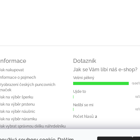
Informace
Dotazník
Jak se Vám líbí náš e-shop?
Jak nakupovat
Informace o pojmech
Velmi pěkný
(100%
Vyobrazení českých puncovních
značek
Ujde to
(0%
Jak na výběr šperku
Jak na výběr prstenu
Nelíbí se mi
(0%
Jak na výběr náušnic
Počet hlasů:
2
Jak na výběr náramku
Jak vybrat správnou délku náhrdelníku
Péče o šperk
používá soubory cookie. Dalším