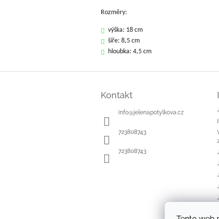
Rozměry:
výška: 18 cm
šíře: 8,5 cm
hloubka: 4,5 cm
Z
á
Kontakt
p
a
info
@
jelenapotylkova.cz
t
í
723808743
723808743
Tento web 