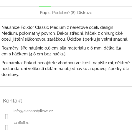
Twitter
Facebook
Popis
Podobné (8)
Diskuze
Náušnice Folklor Classic Medium z nerezové oceli, design
Medium, polomatný povrch. Dekor střední, háček z chirurgické
oceli, jištění silikonovou zarážkou. Údržba šperku je velmi snadná.
Rozměry: šíře náušnic 0,8 cm, síla materiálu 0,6 mm, délka 6,5
cm s háčkem (4,8 cm bez háčku).
Poznámka: Pokud nenajdete vhodnou velikost, napište mi, některé
nestandardní velikosti dělám na objednávku a upravuji šperky dle
domluvy.
Z
á
Kontakt
p
a
info
@
jelenapotylkova.cz
t
í
723808743