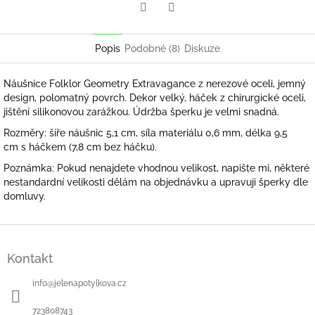
Twitter
Facebook
Popis
Podobné (8)
Diskuze
Náušnice Folklor Geometry Extravagance z nerezové oceli, jemný
design, polomatný povrch. Dekor velký, háček z chirurgické oceli,
jištění silikonovou zarážkou. Údržba šperku je velmi snadná.
Rozměry: šíře náušnic 5,1 cm, síla materiálu 0,6 mm, délka 9,5
cm s háčkem (7,8 cm bez háčku).
Poznámka: Pokud nenajdete vhodnou velikost, napište mi, některé
nestandardní velikosti dělám na objednávku a upravuji šperky dle
domluvy.
Z
á
Kontakt
p
a
info
@
jelenapotylkova.cz
t
í
723808743