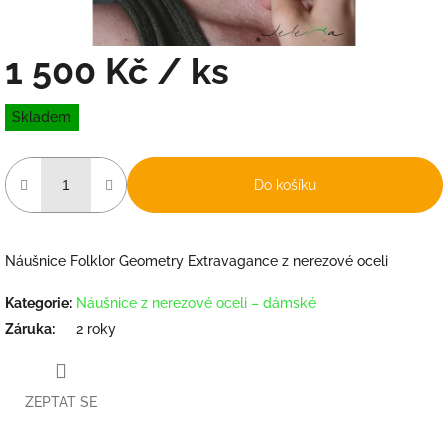
1 500 Kč
/ ks
Měrná
Skladem
cena:
Do košíku
Náušnice Folklor Geometry Extravagance z nerezové oceli
Kategorie
:
Náušnice z nerezové oceli – dámské
Záruka
:
2 roky
ZEPTAT SE