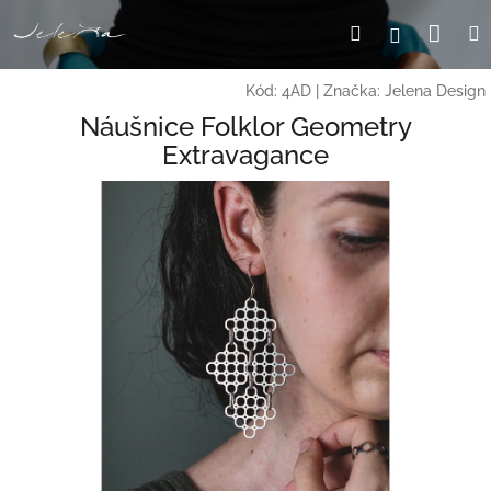
Přejít
Nák
Hledat
Přihlášení
na
obsah
koší
Kód:
4AD
|
Značka:
Jelena Design
Náušnice Folklor Geometry
Extravagance