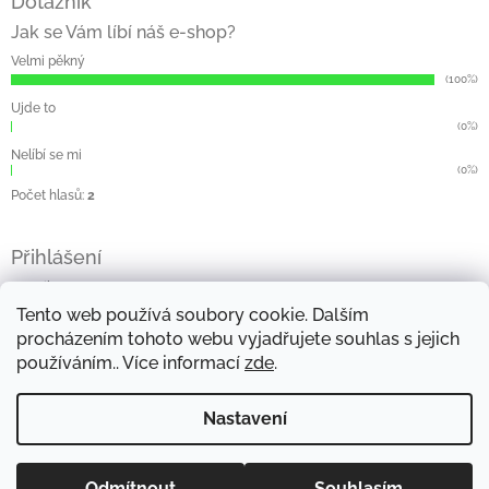
Dotazník
Jak se Vám líbí náš e-shop?
Velmi pěkný
(100%)
Ujde to
(0%)
Nelíbí se mi
(0%)
Počet hlasů:
2
Přihlášení
E-mail
Tento web používá soubory cookie. Dalším
Heslo
procházením tohoto webu vyjadřujete souhlas s jejich
používáním.. Více informací
zde
.
Přihlásit se
Nová registrace
Zapomenuté heslo
Nastavení
Copyright 2026
Jelena
. Všechna práva vyhrazena.
Odmítnout
Souhlasím
Vytvořil Shoptet