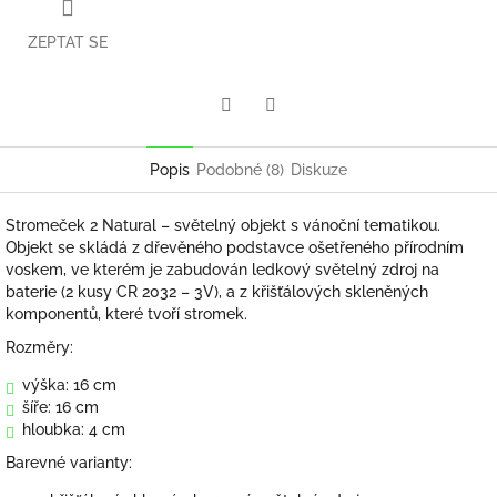
ZEPTAT SE
Twitter
Facebook
Popis
Podobné (8)
Diskuze
Stromeček 2 Natural – světelný objekt s vánoční tematikou.
Objekt se skládá z dřevěného podstavce ošetřeného přírodním
voskem, ve kterém je zabudován ledkový světelný zdroj na
baterie (2 kusy CR 2032 – 3V), a z křišťálových skleněných
komponentů, které tvoří stromek.
Rozměry:
výška: 16 cm
šíře: 16 cm
hloubka: 4 cm
Barevné varianty: