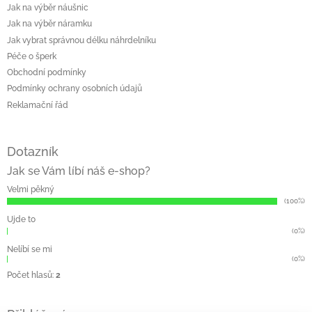
Jak na výběr náušnic
Jak na výběr náramku
Jak vybrat správnou délku náhrdelníku
Péče o šperk
Obchodní podmínky
Podmínky ochrany osobních údajů
Reklamační řád
Dotazník
Jak se Vám líbí náš e-shop?
Velmi pěkný
(100%)
Ujde to
(0%)
Nelíbí se mi
(0%)
Počet hlasů:
2