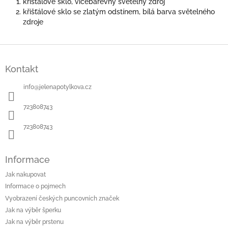
křišťálové sklo, vícebarevný světelný zdroj
křišťálové sklo se zlatým odstínem, bílá barva světelného
zdroje
Z
á
Kontakt
p
a
info
@
jelenapotylkova.cz
t
í
723808743
723808743
Informace
Jak nakupovat
Informace o pojmech
Vyobrazení českých puncovních značek
Jak na výběr šperku
Jak na výběr prstenu