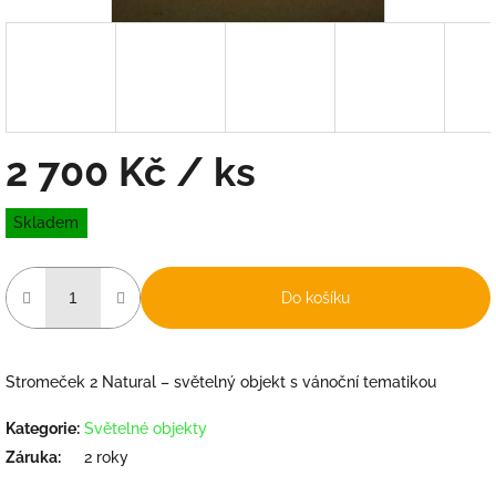
2 700 Kč
/ ks
Měrná
Skladem
cena:
Do košíku
Stromeček 2 Natural – světelný objekt s vánoční tematikou
Kategorie
:
Světelné objekty
Záruka
:
2 roky