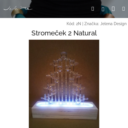
Přejít
Nák
Hledat
Přihlášení
na
obsah
koší
Kód:
2N
|
Značka:
Jelena Design
Stromeček 2 Natural