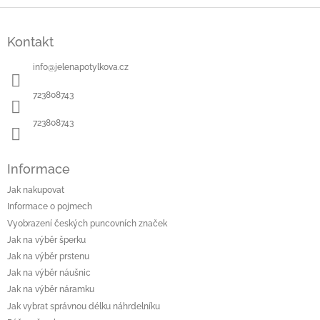
Z
á
Kontakt
p
a
info
@
jelenapotylkova.cz
t
í
723808743
723808743
Informace
Jak nakupovat
Informace o pojmech
Vyobrazení českých puncovních značek
Jak na výběr šperku
Jak na výběr prstenu
Jak na výběr náušnic
Jak na výběr náramku
Jak vybrat správnou délku náhrdelníku