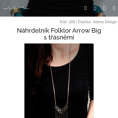
Přejít
Nák
Hledat
Přihlášení
na
obsah
koší
Kód:
1SB
|
Značka:
Jelena Design
Náhrdelník Folklor Arrow Big
s třásněmi