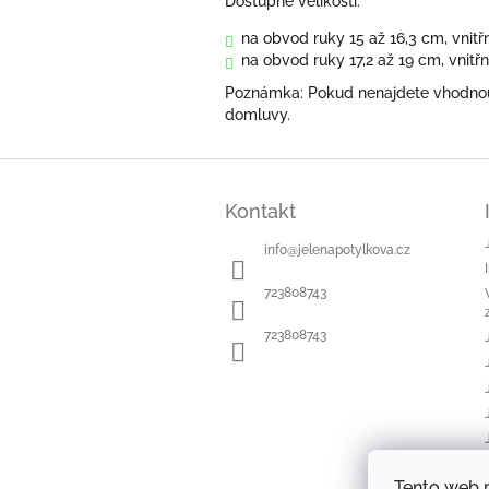
Dostupné velikosti:
na obvod ruky 15 až 16,3 cm, vnit
na obvod ruky 17,2 až 19 cm, vnit
Poznámka: Pokud nenajdete vhodnou v
domluvy.
Z
á
Kontakt
p
a
info
@
jelenapotylkova.cz
t
í
723808743
723808743
Tento web 