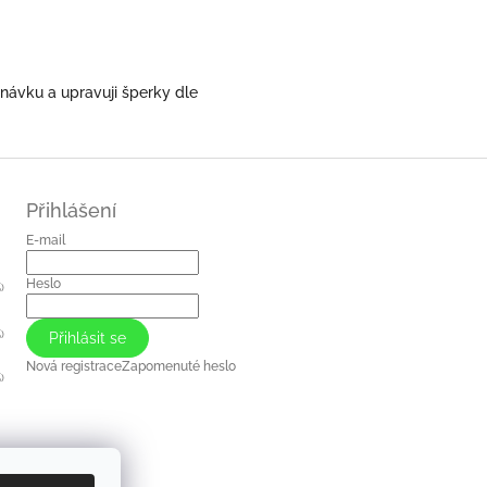
návku a upravuji šperky dle
Přihlášení
E-mail
Heslo
)
)
Přihlásit se
Nová registrace
Zapomenuté heslo
)