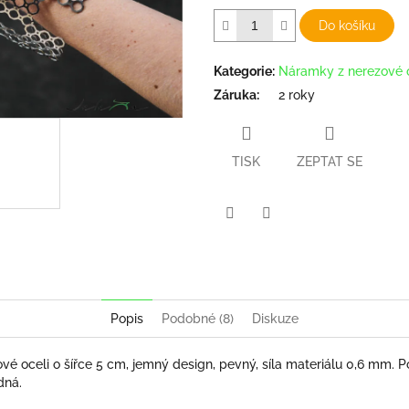
Do košíku
Kategorie
:
Náramky z nerezové 
Záruka
:
2 roky
TISK
ZEPTAT SE
Twitter
Facebook
Popis
Podobné (8)
Diskuze
é oceli o šířce 5 cm, jemný design, pevný, síla materiálu 0,6 mm. 
dná.