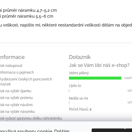
řní průměr náramku 4,7–5,2 cm
řní průměr náramku 5,5–6 cm
elikost, napište mi, některé nestandardní velikosti dělám na objed
Informace
Dotazník
Jak se Vám líbí náš e-shop?
Jak nakupovat
Informace o pojmech
Velmi pěkný
(100%
Vyobrazení českých puncovních
značek
Ujde to
(0%
Jak na výběr šperku
Jak na výběr prstenu
Nelíbí se mi
(0%
Jak na výběr náušnic
Počet hlasů:
2
Jak na výběr náramku
Jak vybrat správnou délku náhrdelníku
Péče o šperk
používá soubory cookie. Dalším