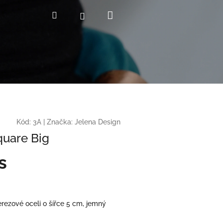
Nákupní
Hledat
Přihlášení
košík
Kód:
3A
|
Značka:
Jelena Design
quare Big
s
rezové oceli o šířce 5 cm, jemný