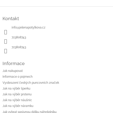
Z
á
Kontakt
p
a
info
@
jelenapotylkova.cz
t
í
723808743
723808743
Informace
Jak nakupovat
Informace o pojmech
Vyobrazení českých puncovních značek
Jak na výběr šperku
Jak na výběr prstenu
Jak na výběr náušnic
Jak na výběr náramku
Jak vybrat správnou délku náhrdelníku