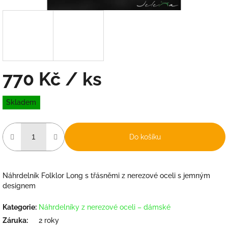
770 Kč
/ ks
Měrná
Skladem
cena:
Do košíku
Náhrdelník Folklor Long s třásněmi z nerezové oceli s jemným
designem
Kategorie
:
Náhrdelníky z nerezové oceli – dámské
Záruka
:
2 roky