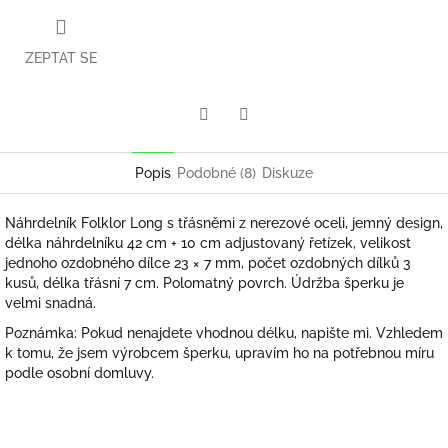
ZEPTAT SE
Twitter
Facebook
Popis
Podobné (8)
Diskuze
Náhrdelník Folklor Long s třásněmi z nerezové oceli, jemný design,
délka náhrdelníku 42 cm + 10 cm adjustovaný řetízek, velikost
jednoho ozdobného dílce 23 × 7 mm, počet ozdobných dílků 3
kusů, délka třásní 7 cm. Polomatný povrch. Údržba šperku je
velmi snadná.
Poznámka: Pokud nenajdete vhodnou délku, napište mi. Vzhledem
k tomu, že jsem výrobcem šperku, upravím ho na potřebnou míru
podle osobní domluvy.