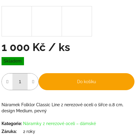
1 000 Kč
/ ks
Měrná
Skladem
cena:
Do košíku
Náramek Folklor Classic Line z nerezové oceli o šířce 0,8 cm,
design Medium, pevný
Kategorie
:
Náramky z nerezové oceli – dámské
Záruka
:
2 roky