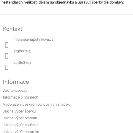
nestandardní velikosti dělám na objednávku a upravuji šperky dle domluvy.
Z
á
Kontakt
p
a
info
@
jelenapotylkova.cz
t
í
723808743
723808743
Informace
Jak nakupovat
Informace o pojmech
Vyobrazení českých puncovních značek
Jak na výběr šperku
Jak na výběr prstenu
Jak na výběr náušnic
Jak na výběr náramku