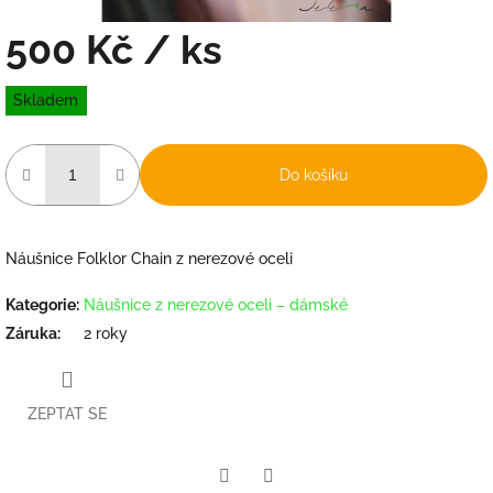
500 Kč
/ ks
Měrná
Skladem
cena:
Do košíku
Náušnice Folklor Chain z nerezové oceli
Kategorie
:
Náušnice z nerezové oceli – dámské
Záruka
:
2 roky
ZEPTAT SE