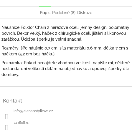
Twitter
Facebook
Popis
Podobné (8)
Diskuze
Náušnice Folklor Chain z nerezové oceli, jemný design, polomatný
povrch. Dekor velký, háček z chirurgické oceli, jištění silikonovou
zarážkou. Údržba šperku je velmi snadná.
Rozměry: šíře náušnic 0,7 cm, síla materiálu 0,6 mm, délka 7 cm s
háčkem (5,2 cm bez háčku).
Poznámka: Pokud nenajdete vhodnou velikost, napište mi, některé
nestandardní velikosti dělám na objednávku a upravuji šperky dle
domluvy.
Z
á
Kontakt
p
a
info
@
jelenapotylkova.cz
t
í
723808743