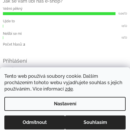
Jak se Vám líbí náš e-shop?
Velmi pěkný
(100%)
Ujde to
(0%)
Nelíbí se mi
(0%)
Počet hlasů:
2
Přihlášení
E-mail
Tento web používá soubory cookie. Dalším
Heslo
procházením tohoto webu vyjadřujete souhlas s jejich
používáním.. Více informací
zde
.
Přihlásit se
Nová registrace
Zapomenuté heslo
Nastavení
Copyright 2026
Jelena
. Všechna práva vyhrazena.
Odmítnout
Souhlasím
Vytvořil Shoptet
Upravit nastavení cookies