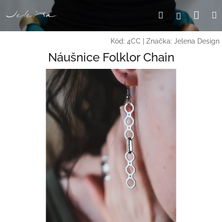
Přejít
Nák
Hledat
Přihlášení
na
obsah
koší
Kód:
4CC
|
Značka:
Jelena Design
Náušnice Folklor Chain