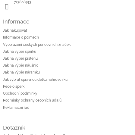
723808743
Informace
Jak nakupovat
Informace o pojmech
Vyobrazení českých puncovních značek
Jak na výběr šperku
Jak na výběr prstenu
Jak na výběr náušnic
Jak na výběr náramku
Jak vybrat správnou délku náhrdelníku
Péče o šperk
Obchodní podmínky
Podmínky ochrany osobních údajů
Reklamační řád
Dotazník