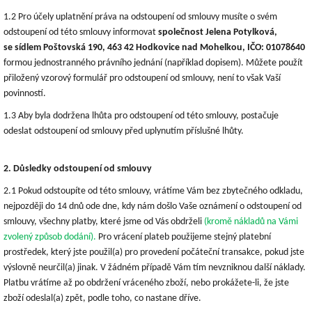
1.2 Pro účely uplatnění práva na odstoupení od smlouvy musíte o svém
odstoupení od této smlouvy informovat
společnost Jelena Potylková,
se sídlem Poštovská 190, 463 42 Hodkovice nad Mohelkou, IČO: 01078640
formou jednostranného právního jednání (například dopisem). Můžete použít
přiložený vzorový formulář pro odstoupení od smlouvy, není to však Vaší
povinností.
1.3 Aby byla dodržena lhůta pro odstoupení od této smlouvy, postačuje
odeslat odstoupení od smlouvy před uplynutím příslušné lhůty.
2. Důsledky odstoupení od smlouvy
2.1 Pokud odstoupíte od této smlouvy, vrátíme Vám bez zbytečného odkladu,
nejpozději do 14 dnů ode dne, kdy nám došlo Vaše oznámení o odstoupení od
smlouvy, všechny platby, které jsme od Vás obdrželi
(kromě nákladů na Vámi
zvolený způsob dodání).
Pro vrácení plateb použijeme stejný platební
prostředek, který jste použil(a) pro provedení počáteční transakce, pokud jste
výslovně neurčil(a) jinak. V žádném případě Vám tím nevzniknou další náklady.
Platbu vrátíme až po obdržení vráceného zboží, nebo prokážete-li, že jste
zboží odeslal(a) zpět, podle toho, co nastane dříve.