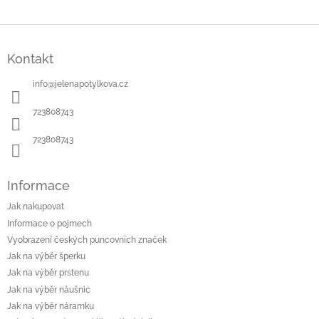
Z
á
Kontakt
p
a
info
@
jelenapotylkova.cz
t
í
723808743
723808743
Informace
Jak nakupovat
Informace o pojmech
Vyobrazení českých puncovních značek
Jak na výběr šperku
Jak na výběr prstenu
Jak na výběr náušnic
Jak na výběr náramku