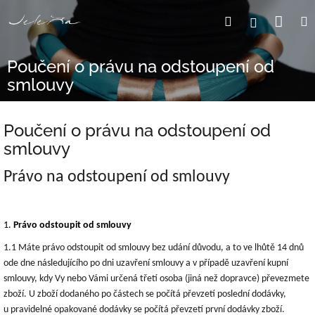
Přejít
Nák
Hledat
Přihlášení
na
obsah
koší
Poučení o právu na odstoupení od
smlouvy
Poučení o právu na odstoupení od
smlouvy
Právo na odstoupení od smlouvy
1.
Právo odstoupit od smlouvy
1.1 Máte právo odstoupit od smlouvy bez udání důvodu, a to ve lhůtě 14 dnů
ode dne následujícího po dni uzavření smlouvy a v případě uzavření kupní
smlouvy, kdy Vy nebo Vámi určená třetí osoba (jiná než dopravce) převezmete
zboží. U zboží dodaného po částech se počítá převzetí poslední dodávky,
u pravidelné opakované dodávky se počítá převzetí první dodávky zboží.