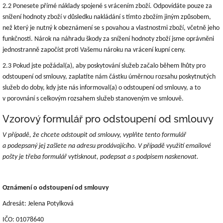
2.2 Ponesete přímé náklady spojené s vrácením zboží. Odpovídáte pouze za
snížení hodnoty zboží v důsledku nakládání s tímto zbožím jiným způsobem,
než který je nutný k obeznámení se s povahou a vlastnostmi zboží, včetně jeho
funkčnosti. Nárok na náhradu škody za snížení hodnoty zboží jsme oprávněni
jednostranně započíst proti Vašemu nároku na vrácení kupní ceny.
2.3 Pokud jste požádal(a), aby poskytování služeb začalo během lhůty pro
odstoupení od smlouvy, zaplatíte nám částku úměrnou rozsahu poskytnutých
služeb do doby, kdy jste nás informoval(a) o odstoupení od smlouvy, a to
v porovnání s celkovým rozsahem služeb stanoveným ve smlouvě.
Vzorový formulář pro odstoupení od smlouvy
V případě, že chcete odstoupit od smlouvy, vyplňte tento formulář
a podepsaný jej zašlete na adresu prodávajícího. V případě využití emailové
pošty je třeba formulář vytisknout, podepsat a s podpisem naskenovat.
Oznámení o odstoupení od smlouvy
Adresát: Jelena Potylková
IČO: 01078640