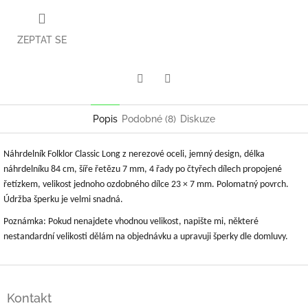
ZEPTAT SE
Twitter
Facebook
Popis
Podobné (8)
Diskuze
Náhrdelník Folklor Classic Long z nerezové oceli, jemný design, délka
náhrdelníku 84 cm, šíře řetězu 7 mm, 4 řady po čtyřech dílech propojené
řetízkem, velikost jednoho ozdobného dílce 23 × 7 mm. Polomatný povrch.
Údržba šperku je velmi snadná.
Poznámka: Pokud nenajdete vhodnou velikost, napište mi, některé
nestandardní velikosti dělám na objednávku a upravuji šperky dle domluvy.
Z
á
Kontakt
p