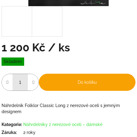
1 200 Kč
/ ks
Měrná
Skladem
cena:
Do košíku
Náhrdelník Folklor Classic Long z nerezové oceli s jemným
designem
Kategorie
:
Náhrdelníky z nerezové oceli – dámské
Záruka
:
2 roky