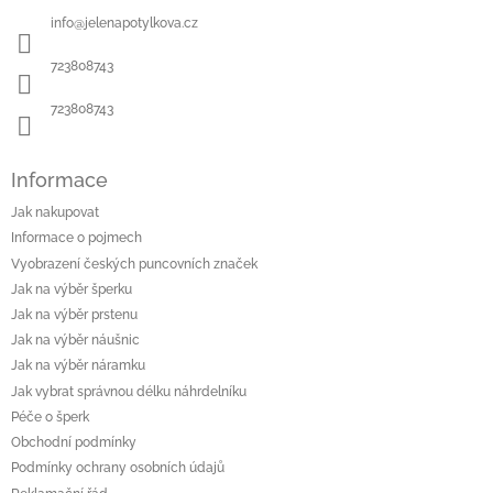
a
info
@
jelenapotylkova.cz
t
í
723808743
723808743
Informace
Jak nakupovat
Informace o pojmech
Vyobrazení českých puncovních značek
Jak na výběr šperku
Jak na výběr prstenu
Jak na výběr náušnic
Jak na výběr náramku
Jak vybrat správnou délku náhrdelníku
Péče o šperk
Obchodní podmínky
Podmínky ochrany osobních údajů