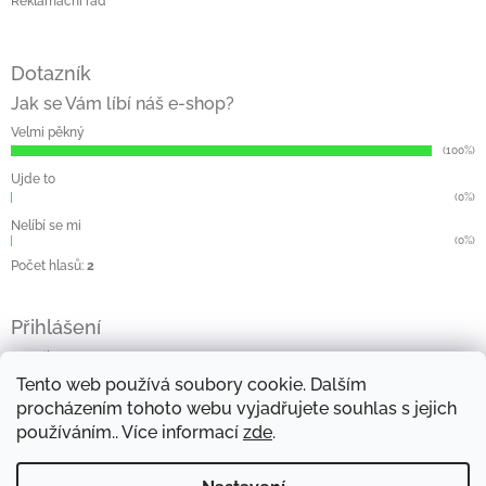
Reklamační řád
Dotazník
Jak se Vám líbí náš e-shop?
Velmi pěkný
(100%)
Ujde to
(0%)
Nelíbí se mi
(0%)
Počet hlasů:
2
Přihlášení
E-mail
Tento web používá soubory cookie. Dalším
Heslo
procházením tohoto webu vyjadřujete souhlas s jejich
používáním.. Více informací
zde
.
Přihlásit se
Nová registrace
Zapomenuté heslo