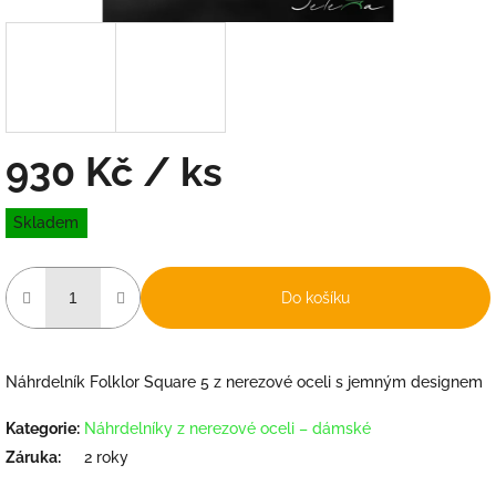
930 Kč
/ ks
Měrná
Skladem
cena:
Do košíku
Náhrdelník Folklor Square 5 z nerezové oceli s jemným designem
Kategorie
:
Náhrdelníky z nerezové oceli – dámské
Záruka
:
2 roky