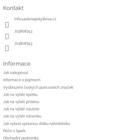
á
Kontakt
p
a
info
@
jelenapotylkova.cz
t
í
723808743
723808743
Informace
Jak nakupovat
Informace o pojmech
Vyobrazení českých puncovních značek
Jak na výběr šperku
Jak na výběr prstenu
Jak na výběr náušnic
Jak na výběr náramku
Jak vybrat správnou délku náhrdelníku
Péče o šperk
Obchodní podmínky