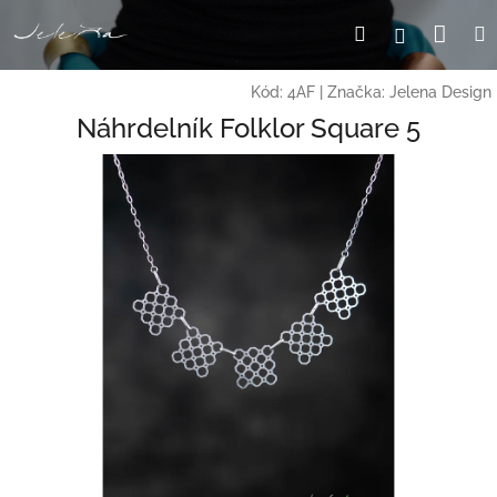
Přejít
Nák
Hledat
Přihlášení
na
obsah
koší
Kód:
4AF
|
Značka:
Jelena Design
Náhrdelník Folklor Square 5