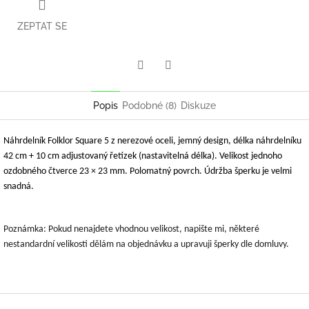
ZEPTAT SE
Twitter
Facebook
Popis
Podobné (8)
Diskuze
Náhrdelník Folklor Square 5 z nerezové oceli, jemný design, délka náhrdelníku
42 cm + 10 cm adjustovaný řetízek (nastavitelná délka). Velikost jednoho
ozdobného čtverce 23 × 23 mm. Polomatný povrch. Údržba šperku je velmi
snadná.
Poznámka: Pokud nenajdete vhodnou velikost, napište mi, některé
nestandardní velikosti dělám na objednávku a upravuji šperky dle domluvy.
Z